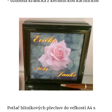
- ozdobná krabička z keramickou kachličkou
Potlač hliníkových plechov do veľkosti A4 s 