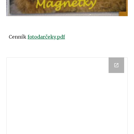
Cenník
fotodarčeky.pdf