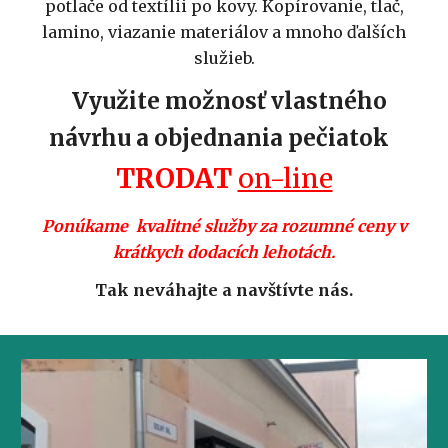
potlače od textílii po kovy. Kopírovanie, tlač,
lamino, viazanie materiálov a mnoho ďalších
služieb.
Využite možnosť vlastného
návrhu a objednania pečiatok
TRODAT
on-line
Ponúkame kvalitné služby za rozumné ceny v
krátkych dodacích lehotách.
Tak neváhajte a navštívte nás.